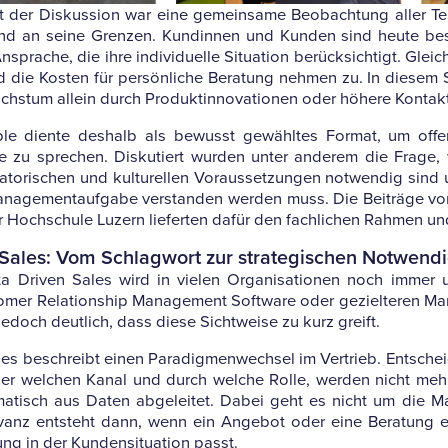
 der Dis­kus­sion war eine gemein­same Beob­ach­tung aller Teil­
d an seine Grenzen. Kun­dinnen und Kunden sind heute besser 
sprache, die ihre indi­vi­du­elle Situa­tion berück­sich­tigt. Glei
 die Kosten für per­sön­liche Bera­tung nehmen zu. In diesem 
chstum allein durch Pro­dukt­in­no­va­tionen oder höhere Kon­takt
e diente des­halb als bewusst gewähltes Format, um offen u
 zu spre­chen. Dis­ku­tiert wurden unter anderem die Frage, wie 
a­to­ri­schen und kul­tu­rellen Vor­aus­set­zungen not­wendig sin
 Manage­ment­auf­gabe ver­standen werden muss. Die Bei­träge 
er Hoch­schule Luzern lie­ferten dafür den fach­li­chen Rahmen u
Sales: Vom Schlag­wort zur stra­te­gi­schen Notwendi
ta Driven Sales wird in vielen Orga­ni­sa­tionen noch immer 
mer Rela­ti­onship Manage­ment Soft­ware oder geziel­teren Mar­
edoch deut­lich, dass diese Sicht­weise zu kurz greift.
es beschreibt einen Para­dig­men­wechsel im Ver­trieb. Ent­sche
er wel­chen Kanal und durch welche Rolle, werden nicht mehr 
­ma­tisch aus Daten abge­leitet. Dabei geht es nicht um die M
­vanz ent­steht dann, wenn ein Angebot oder eine Bera­tung e
ung in der Kun­den­si­tua­tion passt.