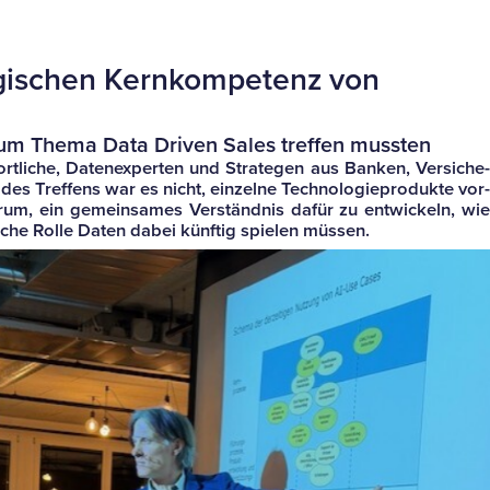
­gi­schen Kern­kom­pe­tenz von
zum Thema Data Driven Sales treffen mussten
t­liche, Daten­ex­perten und Stra­tegen aus Banken, Ver­si­che­
ref­fens war es nicht, ein­zelne Tech­no­lo­gie­pro­dukte vor­
 darum, ein gemein­sames Ver­ständnis dafür zu ent­wi­ckeln, wie
 welche Rolle Daten dabei künftig spielen müssen.