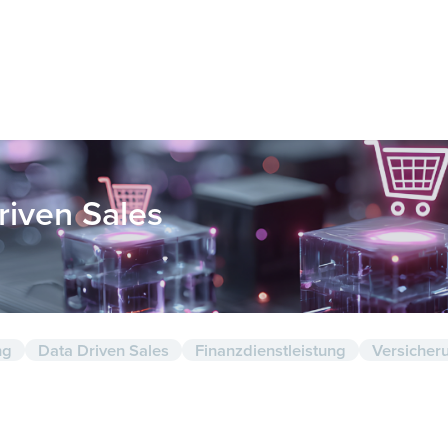
riven Sales
ng
Data Driven Sales
Finanz­dienst­leis­tung
Ver­si­che­