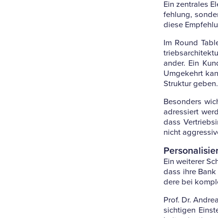
Ein zen­trales E
feh­lung, son­d
diese Emp­feh­l
Im Round Table w
triebs­ar­chi­te
ander. Ein Kund
Umge­kehrt kann
Struktur geben.
Beson­ders wich
adres­siert wer
dass Ver­triebs
nicht aggres­siv
Per­so­na­li­
Ein wei­terer S
dass ihre Bank o
dere bei kom­p
Prof. Dr. Andrea
sich­tigen Ein­s