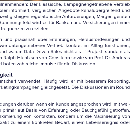
neh­menden: Der klas­si­sche, kam­pa­gnen­ge­trie­bene Ver­trieb
infor­miert, ver­glei­chen Ange­bote kanal­über­grei­fend und
ch­zeitig steigen regu­la­to­ri­sche Anfor­de­rungen, Margen geraten
Span­nungs­feld wird es für Banken und Ver­si­che­rungen immer
­fre­quenzen zu erzielen.
nd pra­xisnah über Erfah­rungen, Her­aus­for­de­rungen und
daten­ge­trie­bener Ver­trieb kon­kret im Alltag funk­tio­niert,
d und warum Data Driven Sales nicht als IT-Pro­jekt, son­dern als
von Ralph Hientzsch von Consileon sowie von Prof. Dr. Andreas
nd boten zahl­reiche Impulse für die Diskussion.
gkeit
unscharf ver­wendet. Häufig wird er mit bes­serem Reporting,
ke­ting­kam­pa­gnen gleich­ge­setzt. Die Dis­kus­sionen im Round
i­dungen dar­über, wann ein Kunde ange­spro­chen wird, mit wel­
primär auf Basis von Erfah­rung oder Bauch­ge­fühl getroffen,
axi­mie­rung von Kon­takten, son­dern um die Maxi­mie­rung von
xakt zu einem kon­kreten Bedarf, einem Lebens­er­eignis oder