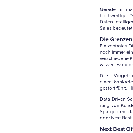
Gerade im Finanz
hoch­wer­tiger D
Daten intel­li­g
Sales bedeutet s
Die Grenzen d
Ein zen­trales Di
noch immer ein M
ver­schie­dene K
wissen, warum e
Diese Vor­ge­he
einen kon­kret
gestört fühlt. 
Data Driven Sale
rung von Kun­den
Spar­quoten, da
oder Next Best O
Next Best Off