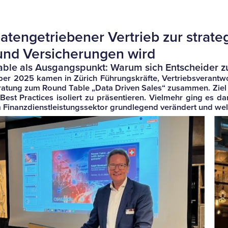
en­ge­trie­bener Ver­trieb zur stra­te
nd Ver­si­che­rungen wird
ble als Aus­gangs­punkt: Warum sich Ent­scheider 
 2025 kamen in Zürich Füh­rungs­kräfte, Ver­triebs­ver­ant­wor
­tung zum Round Table „Data Driven Sales“ zusammen. Ziel des T
 Best Prac­tices iso­liert zu prä­sen­tieren. Viel­mehr ging es
im Finanz­dienst­leis­tungs­sektor grund­le­gend ver­än­dert und