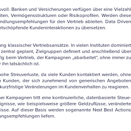
­voll. Banken und Ver­si­che­rungen ver­fügen über eine Viel­zahl
eiten, Ver­mö­gens­struk­turen oder Risi­ko­pro­filen. Werden diese
Hand­lungs­emp­feh­lungen für den Ver­trieb ableiten. Data Driven
­schöp­fende Kun­den­in­ter­ak­tionen zu übersetzen.
 klas­si­scher Ver­triebs­an­sätze. In vielen Insti­tuten domi­niert
zen­tral geplant, Ziel­gruppen defi­niert und anschlie­ßend über
ufig beim Ver­trieb, der Kam­pa­gnen „abar­beitet“, ohne immer zu
n tat­säch­lich ist.
ohe Streu­ver­luste, da viele Kunden kon­tak­tiert werden, ohne
 Kunden, der sich zuneh­mend von gene­ri­schen Ange­boten
z­fris­tige Ver­än­de­rungen im Kun­den­ver­halten zu reagieren.
am­pa­gnen tritt eine kon­ti­nu­ier­liche, daten­ba­sierte Steue­
ig­nisse, wie bei­spiels­weise grö­ßere Geld­zu­flüsse, ver­än­derte
­nisse. Auf dieser Basis werden soge­nannte Next Best Actions
lungs­emp­feh­lungen liefern.