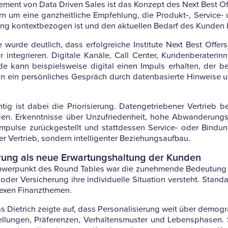
le­ment von Data Driven Sales ist das Kon­zept des Next Best Off
ern um eine ganz­heit­liche Emp­feh­lung, die Produkt‑, Ser­vic
ung kon­text­be­zogen ist und den aktu­ellen Bedarf des Kunden 
urde deut­lich, dass erfolg­reiche Insti­tute Next Best Offers n
ktur inte­grieren. Digi­tale Kanäle, Call Center, Kun­den­be­ra­te
e kann bei­spiels­weise digital einen Impuls erhalten, der bei 
 ein per­sön­li­ches Gespräch durch daten­ba­sierte Hin­weise u
tig ist dabei die Prio­ri­sie­rung. Daten­ge­trie­bener Ver­tr
den. Erkennt­nisse über Unzu­frie­den­heit, hohe Abwan­de­rung
­im­pulse zurück­ge­stellt und statt­dessen Ser­vice- oder Bin
er Ver­trieb, son­dern intel­li­genter Beziehungsaufbau.
sie­rung als neue Erwar­tungs­hal­tung der Kunden
chwer­punkt des Round Tables war die zuneh­mende Bedeu­tung vo
der Ver­si­che­rung ihre indi­vi­du­elle Situa­tion ver­steht. Stan
lexen Finanzthemen.
s Diet­rich zeigte auf, dass Per­so­na­li­sie­rung weit über demo­
tel­lungen, Prä­fe­renzen, Ver­hal­tens­muster und Lebens­phasen