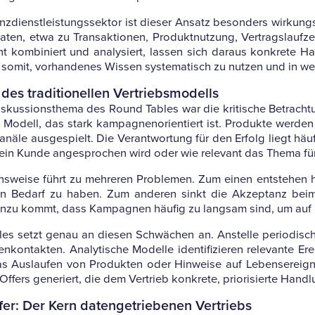
­dienst­leis­tungs­sektor ist dieser Ansatz beson­ders wir­kungs
aten, etwa zu Trans­ak­tionen, Pro­dukt­nut­zung, Ver­trags­lauf­z
ent kom­bi­niert und ana­ly­siert, lassen sich daraus kon­krete 
omit, vor­han­denes Wissen sys­te­ma­tisch zu nutzen und in wert
es tra­di­tio­nellen Vertriebsmodells
s­kus­si­ons­thema des Round Tables war die kri­ti­sche Betrach­tung
odell, das stark kam­pa­gnen­ori­en­tiert ist. Pro­dukte werden 
anäle aus­ge­spielt. Die Ver­ant­wor­tung für den Erfolg liegt hä
in Kunde ange­spro­chen wird oder wie rele­vant das Thema für ih
ns­weise führt zu meh­reren Pro­blemen. Zum einen ent­stehen h
en Bedarf zu haben. Zum anderen sinkt die Akzep­tanz beim
Hinzu kommt, dass Kam­pa­gnen häufig zu langsam sind, um auf kur
s setzt genau an diesen Schwä­chen an. Anstelle peri­odi­scher K
­kon­takten. Ana­ly­ti­sche Modelle iden­ti­fi­zieren rele­vante Ere
s Aus­laufen von Pro­dukten oder Hin­weise auf Lebens­er­eig
ffers gene­riert, die dem Ver­trieb kon­krete, prio­ri­sierte Hand­
er: Der Kern daten­ge­trie­benen Vertriebs