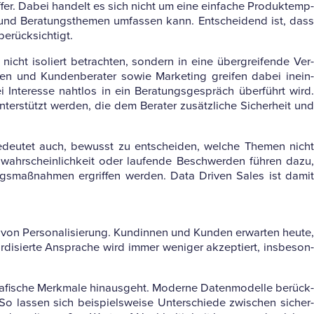
er. Dabei han­delt es sich nicht um eine ein­fache Pro­dukt­emp­
e- und Bera­tungs­themen umfassen kann. Ent­schei­dend ist, dass
berücksichtigt.
icht iso­liert betrachten, son­dern in eine über­grei­fende Ver­
­rinnen und Kun­den­be­rater sowie Mar­ke­ting greifen dabei inein­
Inter­esse nahtlos in ein Bera­tungs­ge­spräch über­führt wird.
nter­stützt werden, die dem Berater zusätz­liche Sicher­heit und
ieb bedeutet auch, bewusst zu ent­scheiden, welche Themen nicht
s­wahr­schein­lich­keit oder lau­fende Beschwerden führen dazu,
­dungs­maß­nahmen ergriffen werden. Data Driven Sales ist damit
n Per­so­na­li­sie­rung. Kun­dinnen und Kunden erwarten heute,
­dar­di­sierte Ansprache wird immer weniger akzep­tiert, ins­be­son­
gra­fi­sche Merk­male hin­aus­geht. Moderne Daten­mo­delle berück­
. So lassen sich bei­spiels­weise Unter­schiede zwi­schen sicher­