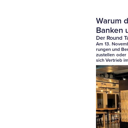
Warum dat
Banken u
Der Round Ta
Am 13. November
rungen und Bera
zu­stellen oder
sich Ver­trieb 