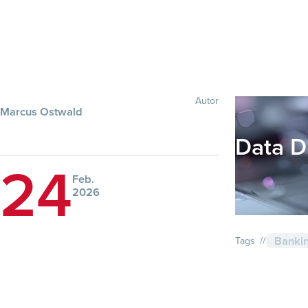
Autor
Marcus Ostwald
Data D
24
Feb.
2026
Ban­ki
Tags //