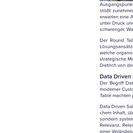
Aus­gangs­punkt
stößt zuneh­men
erwarten eine An
unter Druck und
schwie­riger, Wa
Der Round Tabl
Lösungs­an­sätze
welche orga­ni­s
stra­te­gi­sche
Diet­rich von d
Data Driven 
Der Begriff Da
moderner Cus­to
Table machten j
Data Driven Sal
chem Inhalt, üb
son­dern sys­te
Rele­vanz. Rele
einer Ver­än­de­r